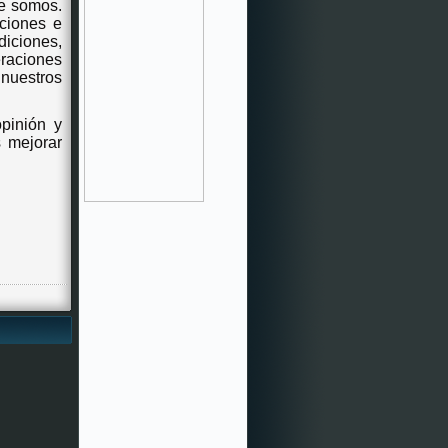
e somos.
iciones e
iciones,
raciones
 nuestros
opinión y
s mejorar