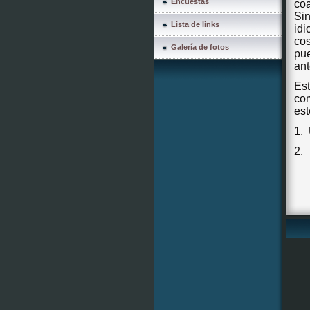
Encuestas
co
Sin
Lista de links
id
co
Galería de fotos
pue
an
Es
com
est
1.
2.