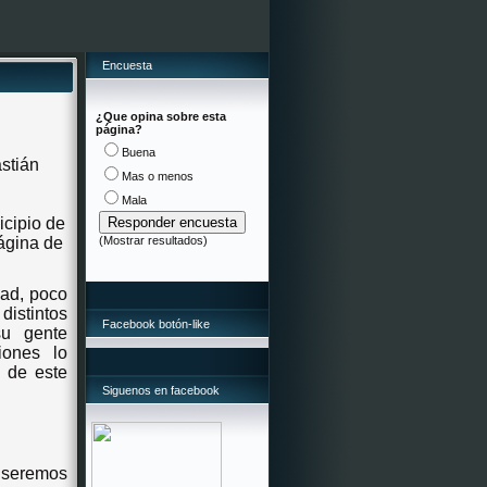
Encuesta
¿Que opina sobre esta
página?
Buena
stián
Mas o menos
Mala
icipio de
ágina de
(
Mostrar resultados
)
dad, poco
distintos
Facebook botón-like
su gente
iones lo
o de este
Siguenos en facebook
 seremos