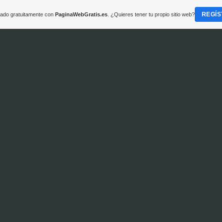
REGÍS
reado gratuitamente con
PaginaWebGratis.es
. ¿Quieres tener tu propio sitio web?