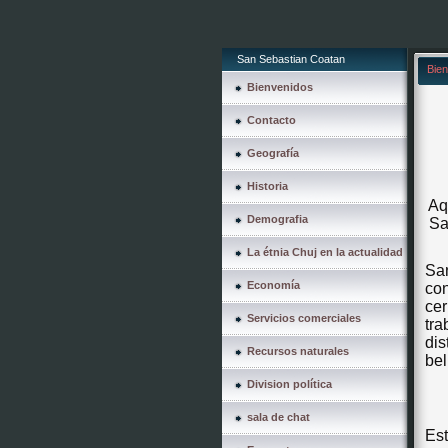
San Sebastian Coatan
Bie
Bienvenidos
Contacto
Geografía
Historia
Aq
Demografia
Sa
La étnia Chuj en la actualidad
Sa
Economía
con
ce
Servicios comerciales
tr
di
Recursos naturales
bel
Division política
sala de chat
Es