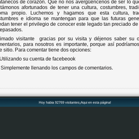
atanecos de corazón. Que no nos avergüéncenos de ser lo qu
támonos afortunados de tener una cultura, costumbres, trad
ioma propio. Luchemos y hagamos que esta cultura, trad
stumbres e idioma se mantengan para que las futuras gene
dan tener el privilegio de conocer este legado tan preciado de
tepasados.
timado visitante gracias por su visita y déjenos saber su 
entarios, para nosotros es importante, porque así podríamo
e sitio. Para comentar tiene dos opciones:
Utilizando su cuenta de facebeook
Simplemente llenando los campos de comentarios.
Hoy habia 92769 visitantes¡Aqui en esta página!